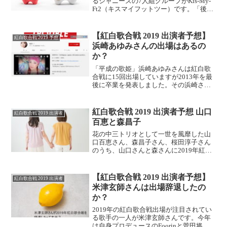
るジャニーズの7人組グループがKis-My-
Ft2（キスマイフットツー）です。「後ろ
の4人」が舞祭組（ぶさいく）でブレイク
したり最近は10万円企画も話題ですが、
2019年紅白歌合戦出場決定は本当でしょ
【紅白歌合戦 2019 出演者予想】
紅白歌合戦 2019 予想
うか。
浜崎あゆみさんの出場はあるの
か？
「平成の歌姫」浜崎あゆみさんは紅白歌
合戦に15回出場していますが2013年を最
後に卒業を発表しました。その浜崎さん
が2019年の紅白出場を狙っているという
予想記事を見つけました。該当記事をご
紹介しつつ浜崎さんの2019年紅白出場を
紅白歌合戦 2019 出演者予想 山口
紅白歌合戦 2019 出演者
予想します。
百恵と森昌子
花の中三トリオとして一世を風靡した山
口百恵さん、森昌子さん、桜田淳子さん
のうち、山口さんと森さんに2019年紅白
歌合戦出演の可能性が報じられていま
す。山口さんは引退以後表舞台に出てい
ませんし、森さんは今年引退を宣言して
【紅白歌合戦 2019 出演者予想】
紅白歌合戦 2019 出演者
いますが真実はいかに？
米津玄師さんは出場辞退したの
か？
2019年の紅白歌合戦出場が注目されてい
る歌手の一人が米津玄師さんです。今年
は自身プロデュースのFoorinと菅田将暉