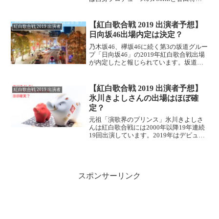
さんと同じく出場という噂が流れていま
したが、先日辞退したという報道があり
ました。記事の概要と私の見解をお伝え
【紅白歌合戦 2019 出演者予想】
紅白歌合戦 2019 出演者
します。
日向坂46出場内定は決定？
乃木坂46、欅坂46に続く第3の坂道グルー
プ「日向坂46」の2019年紅白歌合戦出場
が内定したと報じられています。坂道グ
ループのなかでも今一番勢いがあると言
われている日向坂ですが、この決定は本
当のことでしょうか。
【紅白歌合戦 2019 出演者予想】
紅白歌合戦 2019 出演者
氷川きよしさんの出場はほぼ確
定？
元祖「演歌界のプリンス」氷川きよしさ
んは紅白歌合戦には2000年以降19年連続
19回出演しています。2019年はデビュー
20周年を迎え、演歌以外のジャンルにも
活動を広げています。そんな氷川さんの
2019年の紅白出場を予想します。
スポンサーリンク